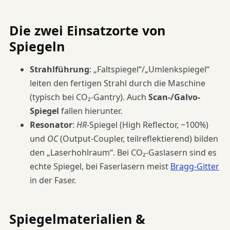
Die zwei Einsatzorte von
Spiegeln
Strahlführung
: „Faltspiegel“/„Umlenkspiegel“
leiten den fertigen Strahl durch die Maschine
(typisch bei CO₂-Gantry). Auch
Scan-/Galvo-
Spiegel
fallen hierunter.
Resonator
:
HR
-Spiegel (High Reflector, ~100%)
und
OC
(Output-Coupler, teilreflektierend) bilden
den „Laserhohlraum“. Bei CO₂-Gaslasern sind es
echte Spiegel, bei Faserlasern meist
Bragg-Gitter
in der Faser.
Spiegelmaterialien &