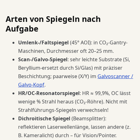
Arten von Spiegeln nach
Aufgabe
Umlenk-/Faltspiegel
(45° AOI): in CO₂-Gantry-
Maschinen, Durchmesser oft 20–25 mm.
Scan-/Galvo-Spiegel
: sehr leichte Substrate (Si,
Beryllium-ersetzt durch Si/Glas) mit präziser
Beschichtung; paarweise (X/Y) im
Galvoscanner /
Galvo-Kopf
.
HR/OC-Resonatorspiegel
: HR ≈ 99,9%, OC lässt
wenige % Strahl heraus (CO₂-Röhre). Nicht mit
Strahlführungs-Spiegeln verwechseln!
Dichroitische Spiegel
(Beamsplitter):
reflektieren Laserwellenlänge, lassen andere (z.
B. Kameralicht) durch – für Vision/Pointer.