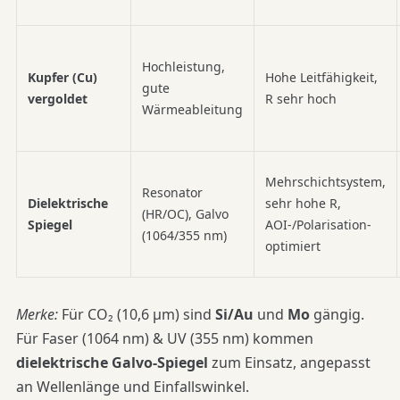
Hochleistung,
Kupfer (Cu)
Hohe Leitfähigkeit,
gute
vergoldet
R sehr hoch
Wärmeableitung
Mehrschichtsystem,
Resonator
Dielektrische
sehr hohe R,
(HR/OC), Galvo
Spiegel
AOI-/Polarisation-
(1064/355 nm)
optimiert
Merke:
Für CO₂ (10,6 µm) sind
Si/Au
und
Mo
gängig.
Für Faser (1064 nm) & UV (355 nm) kommen
dielektrische Galvo-Spiegel
zum Einsatz, angepasst
an Wellenlänge und Einfallswinkel.