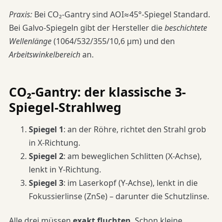
Praxis:
Bei CO₂-Gantry sind AOI≈45°-Spiegel Standard.
Bei Galvo-Spiegeln gibt der Hersteller die
beschichtete
Wellenlänge
(1064/532/355/10,6 µm) und den
Arbeitswinkelbereich
an.
CO₂-Gantry: der klassische 3-
Spiegel-Strahlweg
Spiegel 1
: an der Röhre, richtet den Strahl grob
in X-Richtung.
Spiegel 2
: am beweglichen Schlitten (X-Achse),
lenkt in Y-Richtung.
Spiegel 3
: im Laserkopf (Y-Achse), lenkt in die
Fokussierlinse (ZnSe) – darunter die Schutzlinse.
Alle drei müssen
exakt fluchten
. Schon kleine