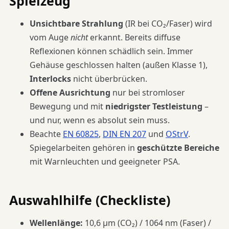
Spielzeug
Unsichtbare Strahlung
(IR bei CO₂/Faser) wird
vom Auge
nicht
erkannt. Bereits diffuse
Reflexionen können schädlich sein. Immer
Gehäuse geschlossen halten (außen Klasse 1),
Interlocks
nicht überbrücken.
Offene Ausrichtung
nur bei stromloser
Bewegung und mit
niedrigster Testleistung
–
und nur, wenn es absolut sein muss.
Beachte
EN 60825
,
DIN EN 207
und
OStrV
.
Spiegelarbeiten gehören in
geschützte Bereiche
mit Warnleuchten und geeigneter PSA.
Auswahlhilfe (Checkliste)
Wellenlänge:
10,6 µm (CO₂) / 1064 nm (Faser) /