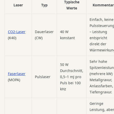
Typische
Laser
Typ
Kommentar
Werte
Einfach, keine
Pulssteuerun
CO2-Laser
Dauerlaser
40 W
– Leistung
(K40)
(CW)
konstant
entspricht
direkt der
Wärmewirkun
Sehr hohe
50 W
Spitzenleistu
Durchschnitt,
Faserlaser
(mehrere kW)
Pulslaser
0,5–1 mJ pro
(MOPA)
Metallgravur,
Puls bei 100
Anlassfarben,
kHz
Tiefengravur.
Geringe
Leistung, abe