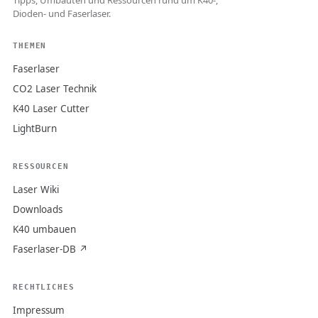
Tipps, Umbauten und Ressourcen rund um K40-,
Dioden- und Faserlaser.
THEMEN
Faserlaser
CO2 Laser Technik
K40 Laser Cutter
LightBurn
RESSOURCEN
Laser Wiki
Downloads
K40 umbauen
Faserlaser-DB ↗
RECHTLICHES
Impressum