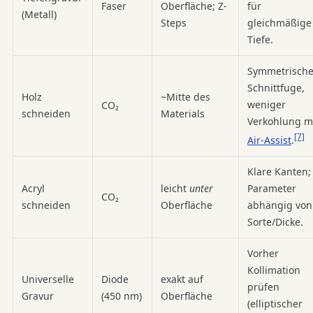
Faser
Oberfläche; Z-
für
(Metall)
Steps
gleichmäßige
Tiefe.
Symmetrisch
Schnittfuge,
Holz
~Mitte des
weniger
CO₂
schneiden
Materials
Verkohlung m
[7]
Air-Assist
.
Klare Kanten;
Acryl
leicht
unter
Parameter
CO₂
schneiden
Oberfläche
abhängig von
Sorte/Dicke.
Vorher
Kollimation
Universelle
Diode
exakt auf
prüfen
Gravur
(450 nm)
Oberfläche
(elliptischer