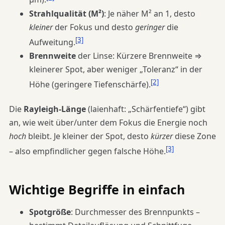
Strahlqualität (M²)
: Je näher M² an 1, desto
kleiner
der Fokus und desto
geringer
die
[3]
Aufweitung.
Brennweite
der Linse: Kürzere Brennweite ⇒
kleinerer Spot, aber weniger „Toleranz“ in der
[2]
Höhe (geringere Tiefenschärfe).
Die
Rayleigh-Länge
(laienhaft: „Schärfentiefe“) gibt
an, wie weit über/unter dem Fokus die Energie noch
hoch
bleibt. Je kleiner der Spot, desto
kürzer
diese Zone
[3]
– also empfindlicher gegen falsche Höhe.
Wichtige Begriffe in einfach
Spotgröße
: Durchmesser des Brennpunkts –