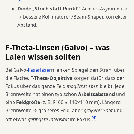
Diode „Strich statt Punkt“
: Achsen-Asymmetrie
→ bessere Kollimatoren/Beam-Shaper, korrekter
Abstand.
F-Theta-Linsen (Galvo) – was
Laien wissen sollten
Bei Galvo-
Faserlaser
n lenken Spiegel den Strahl über
die Fläche.
F-Theta-Objektive
sorgen dafür, dass der
Fokus über das ganze Feld
möglichst eben
bleibt. Jede
Brennweite hat einen typischen
Arbeitsabstand
und
eine
Feldgröße
(z. B. F160 ≈ 110×110 mm). Längere
Brennweite ⇒ größeres Feld, aber
größerer Spot
und
[4]
oft etwas
geringere Intensität
im Fokus.