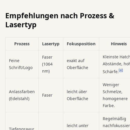
Empfehlungen nach Prozess &
Lasertyp
Prozess
Lasertyp
Fokusposition
Hinweis
Kleinste Hatc
Faser
Feine
exakt auf
Abstände, ho
(1064
Schrift/Logo
Oberfläche
[4]
nm)
Schärfe.
Weniger
Anlassfarben
leicht
über
Schmelze,
Faser
(Edelstahl)
Oberfläche
homogenere
Farbe.
Regelmäßig
leicht
unter
nachfokussie
Tiefengravur