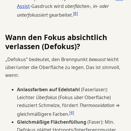
Assist
-Gasdruck wird
oberflächen-, in- oder
[8]
unterfokussiert
gearbeitet.
Wann den Fokus absichtlich
verlassen (Defokus)?
„Defokus“ bedeutet, den Brennpunkt
bewusst
leicht
über/unter die Oberfläche zu legen. Das ist sinnvoll,
wenn:
Anlassfarben auf Edelstahl
(Faserlaser):
Leichter
Überfokus
(Fokus
über
Oberfläche)
reduziert Schmelze, fördert
Thermooxidation
⇒
[4]
gleichmäßigere Farben.
Gleichmäßige Flächenfüllung
(Faser): Min.
Defokus glättet Hotspots/Interferenzmuster