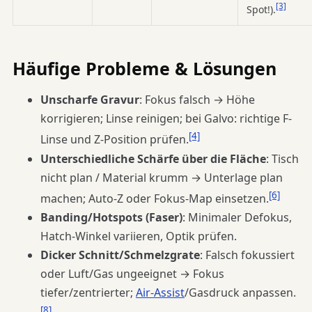
[3]
Spot!).
Häufige Probleme & Lösungen
Unscharfe Gravur
: Fokus falsch → Höhe
korrigieren; Linse reinigen; bei Galvo: richtige F-
[4]
Linse und Z-Position prüfen.
Unterschiedliche Schärfe über die Fläche
: Tisch
nicht plan / Material krumm → Unterlage plan
[6]
machen; Auto-Z oder Fokus-Map einsetzen.
Banding/Hotspots (Faser)
: Minimaler Defokus,
Hatch-Winkel variieren, Optik prüfen.
Dicker Schnitt/Schmelzgrate
: Falsch fokussiert
oder Luft/Gas ungeeignet → Fokus
tiefer/zentrierter;
Air-Assist
/Gasdruck anpassen.
[8]