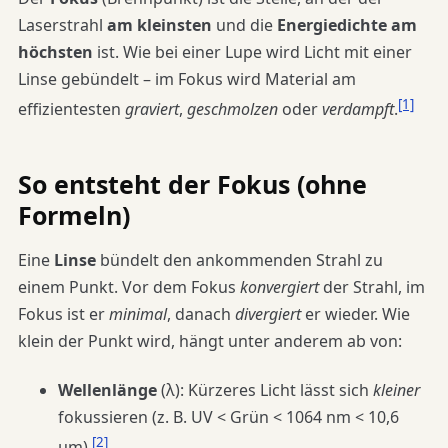
Laserstrahl
am kleinsten
und die
Energiedichte am
höchsten
ist. Wie bei einer Lupe wird Licht mit einer
Linse gebündelt – im Fokus wird Material am
[1]
effizientesten
graviert
,
geschmolzen
oder
verdampft
.
So entsteht der Fokus (ohne
Formeln)
Eine
Linse
bündelt den ankommenden Strahl zu
einem Punkt. Vor dem Fokus
konvergiert
der Strahl, im
Fokus ist er
minimal
, danach
divergiert
er wieder. Wie
klein der Punkt wird, hängt unter anderem ab von:
Wellenlänge
(λ): Kürzeres Licht lässt sich
kleiner
fokussieren (z. B. UV < Grün < 1064 nm < 10,6
[2]
µm).