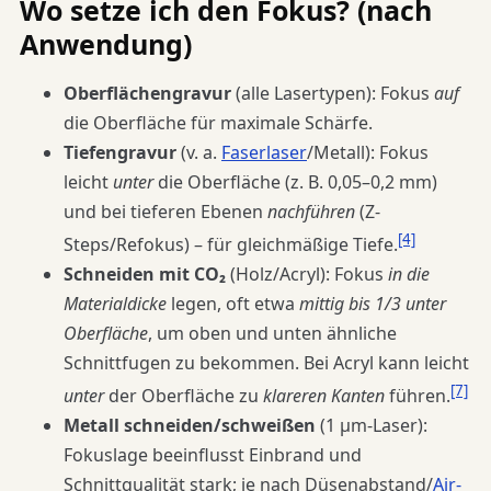
Wo setze ich den Fokus? (nach
Anwendung)
Oberflächengravur
(alle Lasertypen): Fokus
auf
die Oberfläche für maximale Schärfe.
Tiefengravur
(v. a.
Faserlaser
/Metall): Fokus
leicht
unter
die Oberfläche (z. B. 0,05–0,2 mm)
und bei tieferen Ebenen
nachführen
(Z-
[4]
Steps/Refokus) – für gleichmäßige Tiefe.
Schneiden mit CO₂
(Holz/Acryl): Fokus
in die
Materialdicke
legen, oft etwa
mittig bis 1/3 unter
Oberfläche
, um oben und unten ähnliche
Schnittfugen zu bekommen. Bei Acryl kann leicht
[7]
unter
der Oberfläche zu
klareren Kanten
führen.
Metall schneiden/schweißen
(1 µm-Laser):
Fokuslage beeinflusst Einbrand und
Schnittqualität stark; je nach Düsenabstand/
Air-