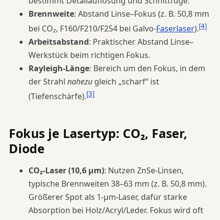
bestimmt Detailauflösung und Schnittfuge.
Brennweite
: Abstand Linse–Fokus (z. B. 50,8 mm
[4]
bei CO₂, F160/F210/F254 bei Galvo-
Faserlaser
).
Arbeitsabstand
: Praktischer Abstand Linse–
Werkstück beim richtigen Fokus.
Rayleigh-Länge
: Bereich um den Fokus, in dem
der Strahl
nahezu
gleich „scharf“ ist
[3]
(Tiefenschärfe).
Fokus je Lasertyp: CO₂, Faser,
Diode
CO₂-Laser (10,6 µm)
: Nutzen ZnSe-Linsen,
typische Brennweiten 38–63 mm (z. B. 50,8 mm).
Größerer Spot als 1-µm-Laser, dafür starke
Absorption bei Holz/Acryl/Leder. Fokus wird oft