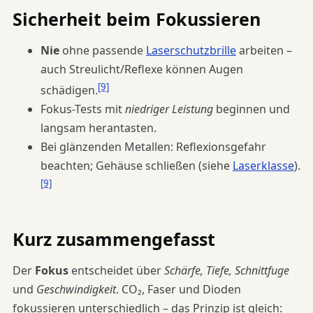
Sicherheit beim Fokussieren
Nie
ohne passende
Laserschutzbrille
arbeiten –
auch Streulicht/Reflexe können Augen
[9]
schädigen.
Fokus-Tests mit
niedriger Leistung
beginnen und
langsam herantasten.
Bei glänzenden Metallen: Reflexionsgefahr
beachten; Gehäuse schließen (siehe
Laserklasse
).
[9]
Kurz zusammengefasst
Der
Fokus
entscheidet über
Schärfe, Tiefe, Schnittfuge
und
Geschwindigkeit
. CO₂, Faser und Dioden
fokussieren unterschiedlich – das Prinzip ist gleich: