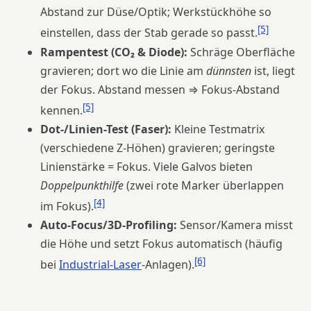
Abstand zur Düse/Optik; Werkstückhöhe so
[5]
einstellen, dass der Stab gerade so passt.
Rampentest (CO₂ & Diode):
Schräge Oberfläche
gravieren; dort wo die Linie am
dünnsten
ist, liegt
der Fokus. Abstand messen ⇒ Fokus-Abstand
[5]
kennen.
Dot-/Linien-Test (Faser):
Kleine Testmatrix
(verschiedene Z-Höhen) gravieren; geringste
Linienstärke = Fokus. Viele Galvos bieten
Doppelpunkthilfe
(zwei rote Marker überlappen
[4]
im Fokus).
Auto-Focus/3D-Profiling:
Sensor/Kamera misst
die Höhe und setzt Fokus automatisch (häufig
[6]
bei
Industrial-Laser
-Anlagen).